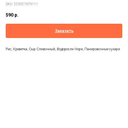
SKU:
225527679111
590
р.
Заказать
Рис, Креветка, Сыр Сливочный, Водоросли Нори, Панировочные сухари