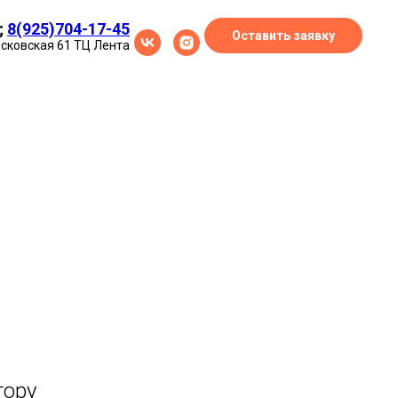
;
8(925)704-17-45
Оставить заявку
осковская 61 ТЦ Лента
тору