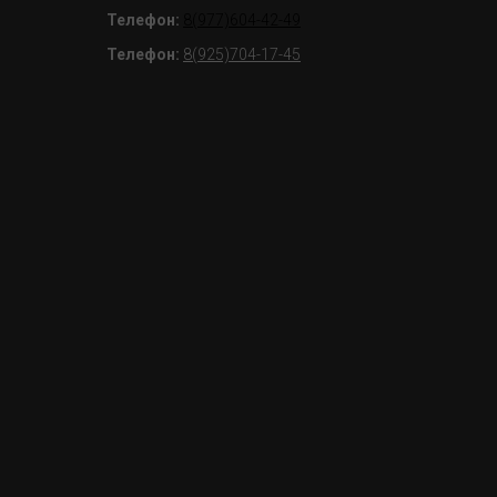
Телефон:
8(977)604-42-49
Телефон:
8(925)704-17-45