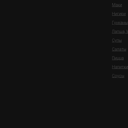
Маки
Нигири
Гунканы
Лапша,
Супы
Салаты
Пицца
Напитки
Соусы