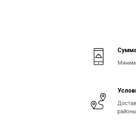
Сумма
Минима
Услов
Достав
районы