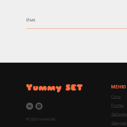
Имя
МЕНЮ
Сеты
Роллы
Запечен
© 2026 YummySet
Закуски