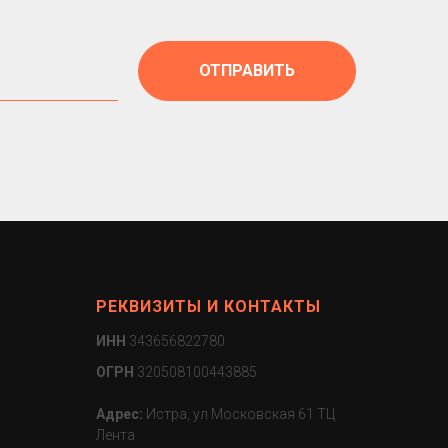
ОТПРАВИТЬ
РЕКВИЗИТЫ И КОНТАКТЫ
ИНН
343656822780
ОГРН
320508100443885
Адрес:
Истра, ул Московская 61 ТЦ
Лента