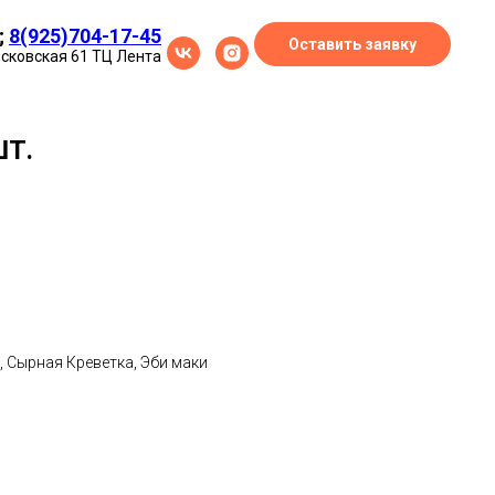
;
8(925)704-17-45
Оставить заявку
осковская 61 ТЦ Лента
ШТ.
 Сырная Креветка, Эби маки