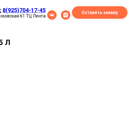
;
8(925)704-17-45
Оставить заявку
осковская 61 ТЦ Лента
5 Л